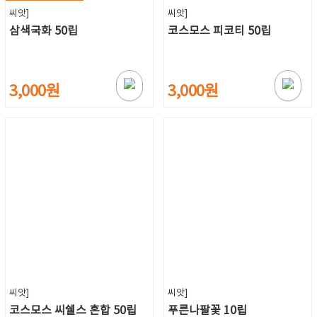
씨앗]
씨앗]
삼색국화 50립
코스모스 피코티 50립
3,000원
3,000원
씨앗]
씨앗]
코스모스 씨쉘스 혼합 50립
푸른나팔꽃 10립