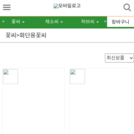
꽃씨
채소씨
허브씨
구근/숙
장바구니
◀
▶
꽃씨>화단용꽃씨