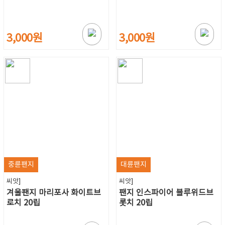
3,000원
3,000원
중륜팬지
대륜팬지
씨앗]
씨앗]
겨울팬지 마리포사 화이트브
팬지 인스파이어 블루위드브
로치 20립
롯치 20립