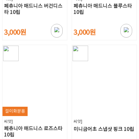
페츄니아 매드니스 버건디스
페츄니아 매드니스 블루스타
타 10립
10립
3,000원
3,000원
걸이화분용
씨앗]
씨앗]
페츄니아 매드니스 로즈스타
미니금어초 스냅샷 핑크 10립
10립