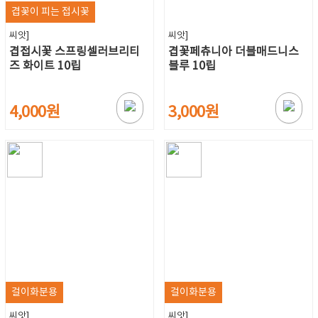
겹꽃이 피는 접시꽃
씨앗]
씨앗]
겹접시꽃 스프링셀러브리티
겹꽃페츄니아 더블매드니스
즈 화이트 10립
블루 10립
4,000원
3,000원
걸이화분용
걸이화분용
씨앗]
씨앗]