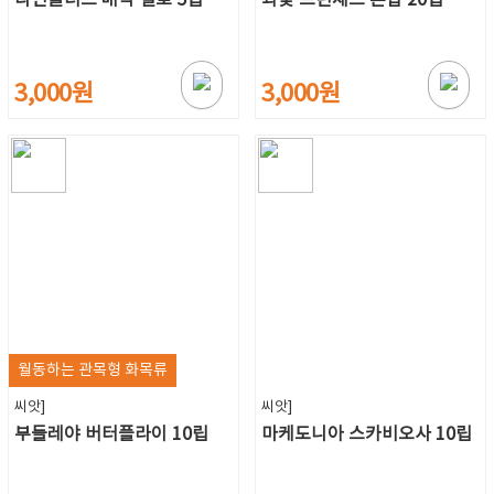
3,000원
3,000원
월동하는 관목형 화목류
씨앗]
씨앗]
부들레야 버터플라이 10립
마케도니아 스카비오사 10립