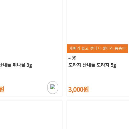
재배가 쉽고 맛이 더 좋아진 품종!!!
씨앗]
산내들 취나물 3g
도라지 산내들 도라지 5g
0원
3,000원