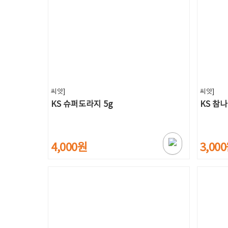
씨앗]
씨앗]
KS 슈퍼도라지 5g
KS 참나
4,000원
3,00