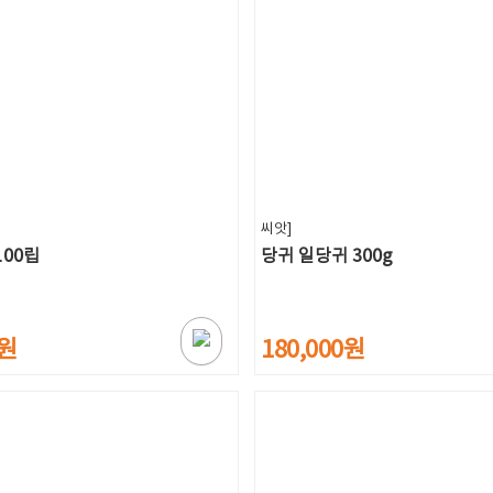
씨앗]
100립
당귀 일당귀 300g
0원
180,000원