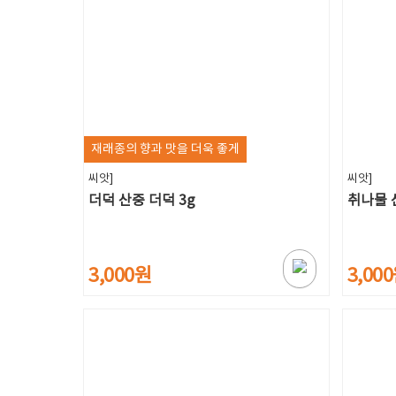
재래종의 향과 맛을 더욱 좋게
씨앗]
씨앗]
더덕 산중 더덕 3g
취나물 
3,000원
3,00