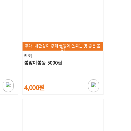
추대, 내한성이 강해 월동이 잘되는 맛 좋은 봄
동!
씨앗]
봄맞이봄동 5000립
4,000원