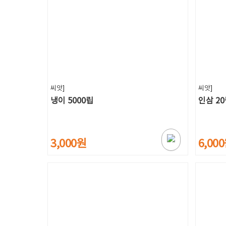
씨앗]
씨앗]
냉이 5000립
인삼 2
3,000원
6,00