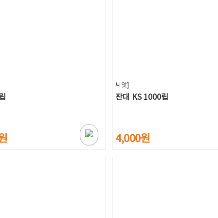
씨앗]
0립
잔대 KS 1000립
0원
4,000원