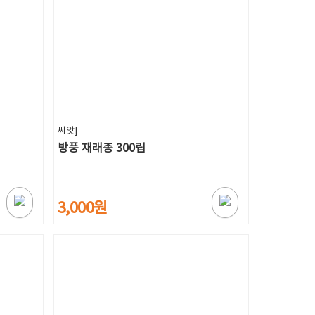
씨앗]
방풍 재래종 300립
3,000원