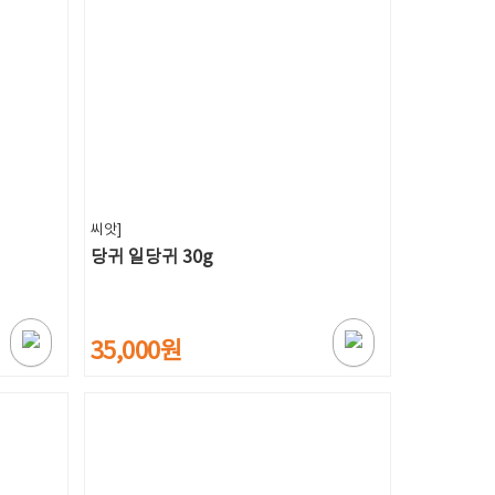
씨앗]
당귀 일당귀 30g
35,000원