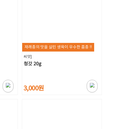
재래종의 맛을 살린 생육이 우수한 품종 !!
씨앗]
청갓 20g
3,000원