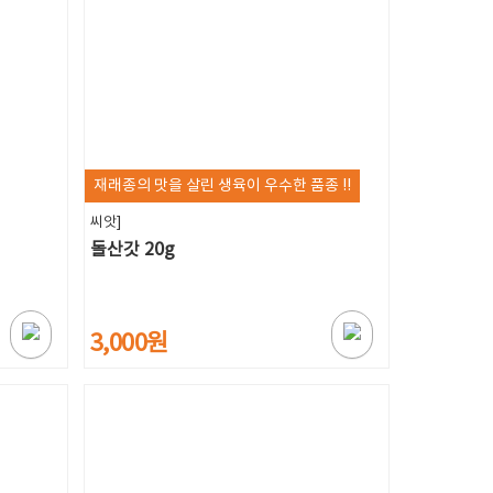
재래종의 맛을 살린 생육이 우수한 품종 !!
씨앗]
돌산갓 20g
3,000원