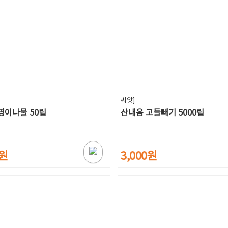
씨앗]
명이나물 50립
산내음 고들빼기 5000립
0원
3,000원