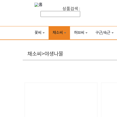
상품검색 :
꽃씨
채소씨
허브씨
구근/숙근
채소씨>야생나물