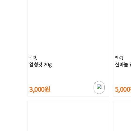
씨앗]
씨앗]
얼청갓 20g
산마늘 
3,000원
5,00