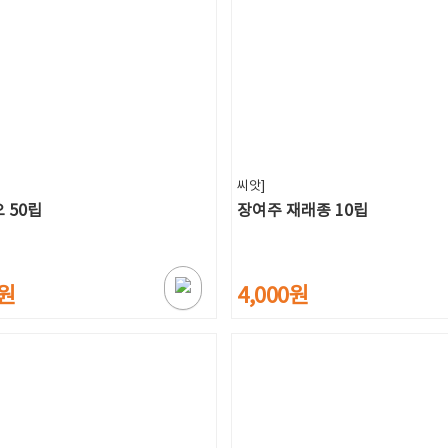
씨앗]
 50립
장여주 재래종 10립
0원
4,000원