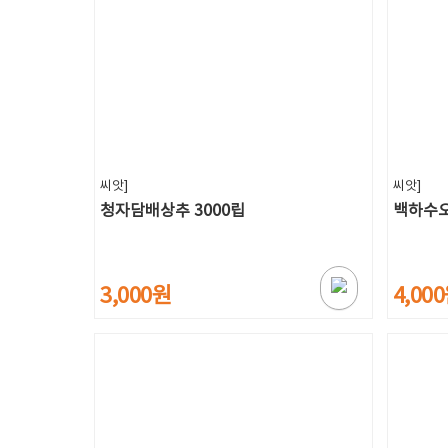
씨앗]
씨앗]
청자담배상추 3000립
백하수오
3,000원
4,00