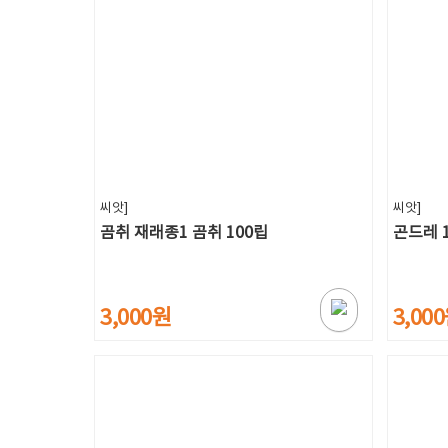
씨앗]
씨앗]
곰취 재래종1 곰취 100립
곤드레 
3,000원
3,00