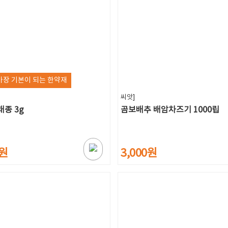
가장 기본이 되는 한약재
씨앗]
래종 3g
곰보배추 배암차즈기 1000립
0원
3,000원