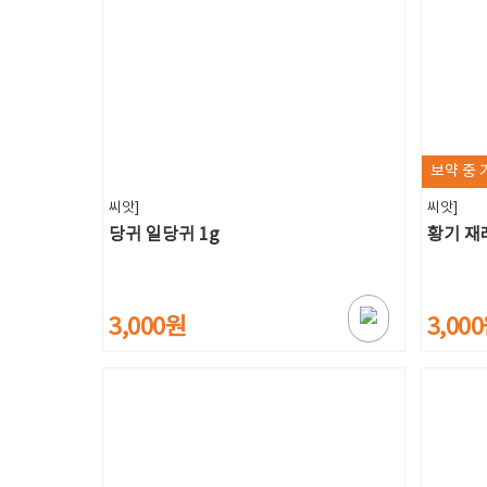
보약 중 
씨앗]
씨앗]
당귀 일당귀 1g
황기 재
3,000원
3,00