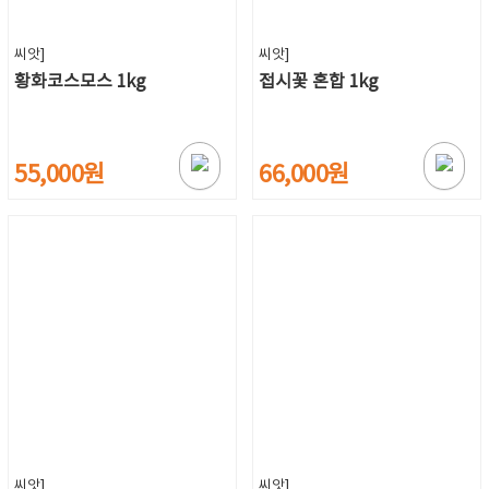
씨앗]
씨앗]
황화코스모스 1kg
접시꽃 혼합 1kg
55,000원
66,000원
씨앗]
씨앗]