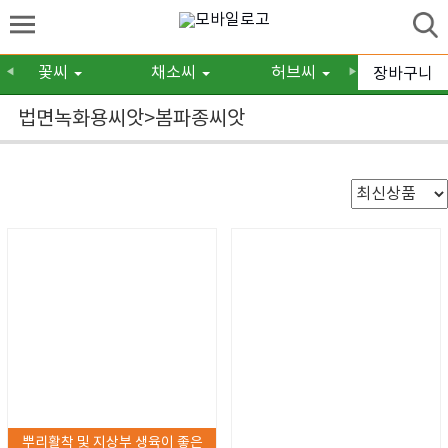
꽃씨
채소씨
허브씨
구근/숙
장바구니
◀
▶
법면녹화용씨앗>봄파종씨앗
뿌리활착 및 지상부 생육이 좋은