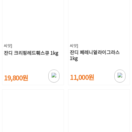
씨앗]
씨앗]
잔디 페레니얼라이그라스
잔디 크리핑레드훼스큐 1kg
1kg
11,000원
19,800원