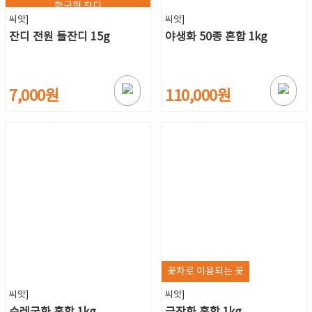
한국형 잔디
씨앗]
씨앗]
잔디 전원 들잔디 15g
야생화 50종 혼합 1kg
7,000원
110,000원
꽃차로 이용되는 꽃
씨앗]
씨앗]
수레국화 혼합 1kg
금잔화 혼합 1kg