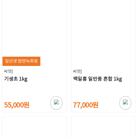
일년생 법면녹화용
씨앗]
씨앗]
기생초 1kg
백일홍 일반종 혼합 1kg
55,000원
77,000원