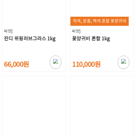
적색, 분홍, 백색 혼합 꽃양귀비
씨앗]
씨앗]
잔디 위핑러브그라스 1kg
꽃양귀비 혼합 1kg
66,000원
110,000원