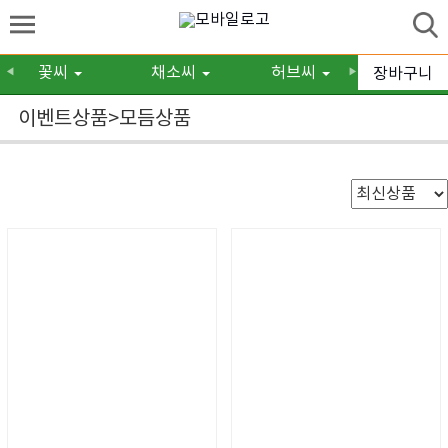
꽃씨
채소씨
허브씨
구근/숙
장바구니
◀
▶
이벤트상품>모듬상품