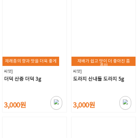
재래종의 향과 맛을 더욱 좋게
재배가 쉽고 맛이 더 좋아진 품
종!!!
씨앗]
씨앗]
더덕 산중 더덕 3g
도라지 산내들 도라지 5g
3,000원
3,000원