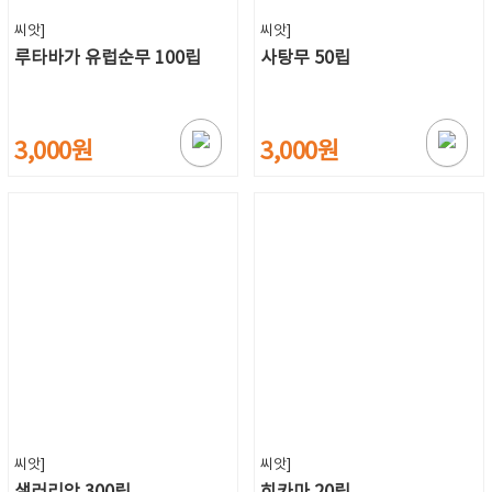
씨앗]
씨앗]
루타바가 유럽순무 100립
사탕무 50립
3,000원
3,000원
씨앗]
씨앗]
샐러리악 300립
히카마 20립