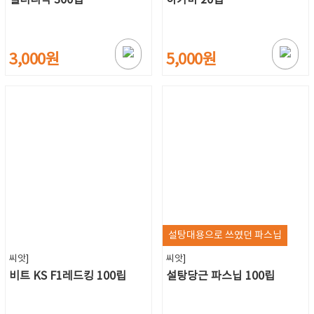
3,000원
5,000원
설탕대용으로 쓰였던 파스닙
씨앗]
씨앗]
비트 KS F1레드킹 100립
설탕당근 파스닙 100립