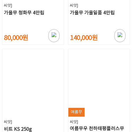
씨앗]
씨앗]
가을무 청화무 4만립
가을무 가을일품 4만립
80,000원
140,000원
여름무
씨앗]
씨앗]
여름무우 천하태평플러스무
비트 KS 250g