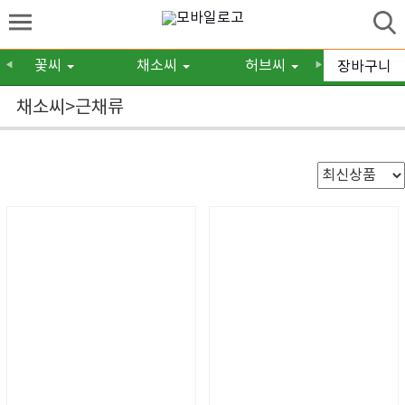
꽃씨
채소씨
허브씨
구근/숙
장바구니
◀
▶
채소씨>근채류