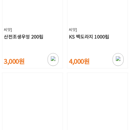
씨앗]
씨앗]
산전조생우엉 200립
KS 백도라지 1000립
3,000원
4,000원