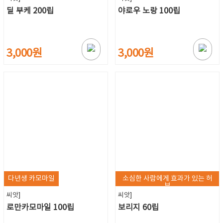
딜 부케 200립
야로우 노랑 100립
3,000원
3,000원
다년생 카모마일
소심한 사람에게 효과가 있는 허
브
씨앗]
씨앗]
로만카모마일 100립
보리지 60립