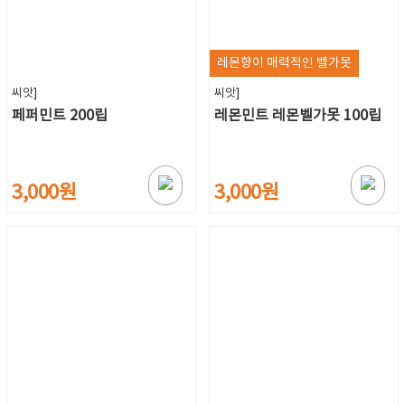
레몬향이 매력적인 벨가못
씨앗]
씨앗]
페퍼민트 200립
레몬민트 레몬벨가못 100립
3,000원
3,000원