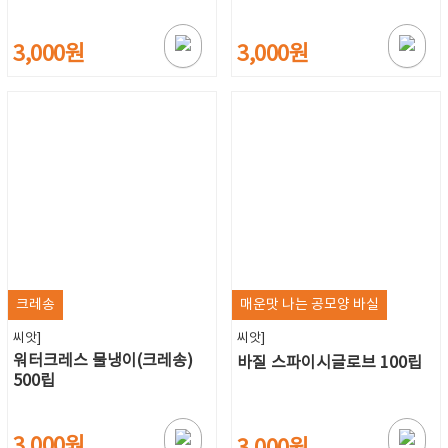
3,000원
3,000원
크레송
매운맛 나는 공모양 바실
씨앗]
씨앗]
워터크레스 물냉이(크레송)
바질 스파이시글로브 100립
500립
3,000원