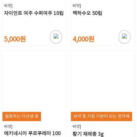
씨앗]
씨앗]
자이언트 여주 수퍼여주 10립
백하수오 50립
5,000원
4,000원
월동하는 다년생 꽃
보약 중 가장 기본이 되는 한약재
씨앗]
씨앗]
에키네시아 푸르푸레아 100
황기 재래종 3g