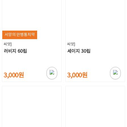
서양의 만병통치약
씨앗]
씨앗]
러비지 60립
세이지 30립
3,000원
3,000원