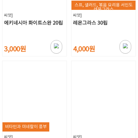
스프, 샐러드, 볶음 요리용 서인도
레몬그라스
씨앗]
씨앗]
에키네시아 화이트스완 20립
레몬그라스 30립
3,000원
4,000원
비타민과 미네랄이 풍부
씨앗]
씨앗]