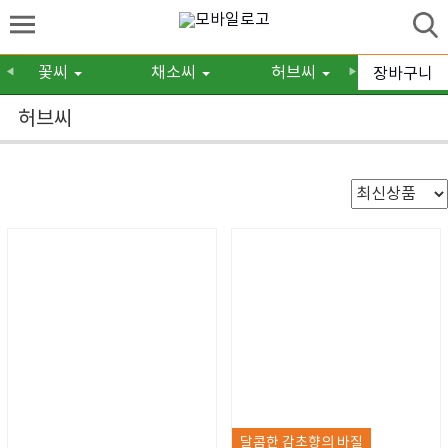
꽃씨
채소씨
허브씨
구근/숙
장바구니
◀
▶
허브씨
달콤한 감초향의 바질