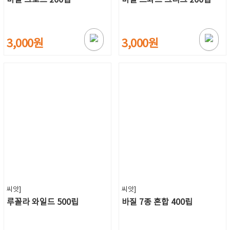
3,000원
3,000원
씨앗]
씨앗]
루꼴라 와일드 500립
바질 7종 혼합 400립