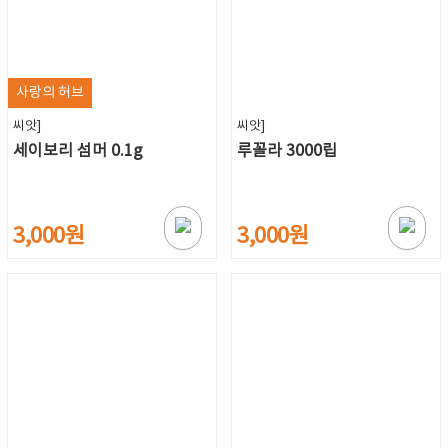
사랑의 허브
씨앗]
씨앗]
세이보리 섬머 0.1g
루꼴라 3000립
3,000원
3,000원