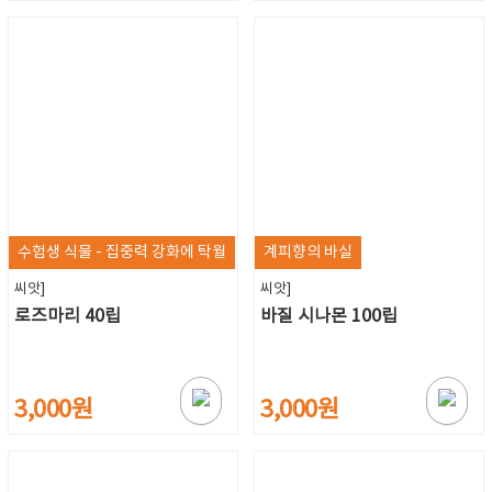
수험생 식물 - 집중력 강화에 탁월
계피향의 바실
씨앗]
씨앗]
로즈마리 40립
바질 시나몬 100립
3,000원
3,000원