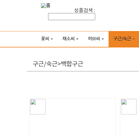
상품검색 :
꽃씨
채소씨
허브씨
구근/숙근
구근/숙근>백합구근