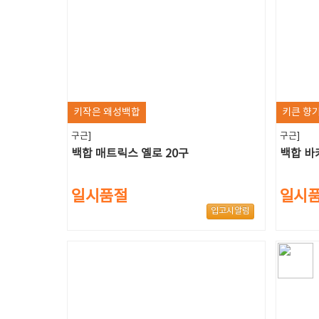
키작은 왜성백합
키큰 향기
구근]
구근]
백합 매트릭스 옐로 20구
백합 바
일시품절
일시
입고시알림