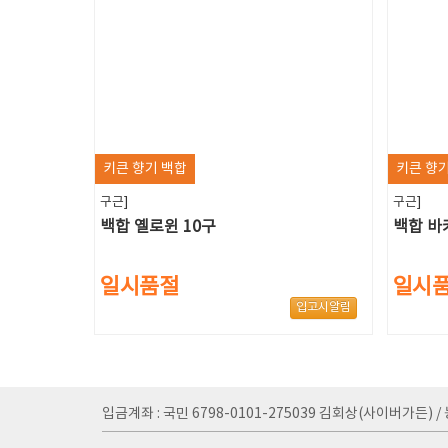
키큰 향기 백합
키큰 향기
구근]
구근]
백합 옐로윈 10구
백합 바
일시품절
일시
입고시알림
입금계좌 : 국민 6798-0101-275039 김회상(사이버가든) / 