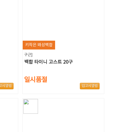
키작은 왜성백합
구근]
백합 타이니 고스트 20구
일시품절
고시알림
입고시알림