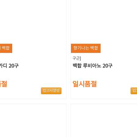
 백합
향기나는 백합
구근]
카디 20구
백합 루비아노 20구
품절
일시품절
입고시알림
입