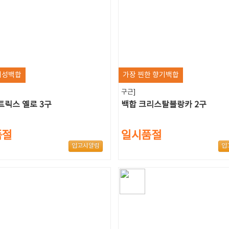
왜성백합
가장 찐한 향기백합
구근]
트릭스 옐로 3구
백합 크리스탈블랑카 2구
품절
일시품절
입고시알림
입