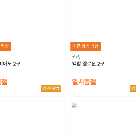
 백합
키큰 향기 백합
구근]
비아노 2구
백합 옐로윈 2구
품절
일시품절
입고시알림
입