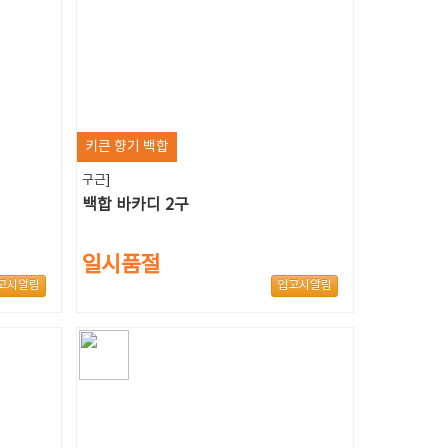
키큰 향기 백합
구근]
백합 바카디 2구
일시품절
고시알림
입고시알림