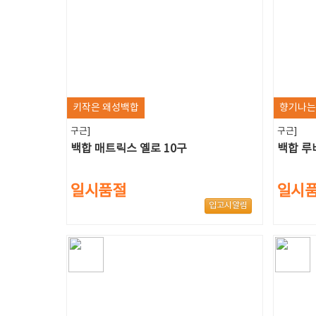
키작은 왜성백합
향기나는
구근]
구근]
백합 매트릭스 옐로 10구
백합 루
일시품절
일시
입고시알림