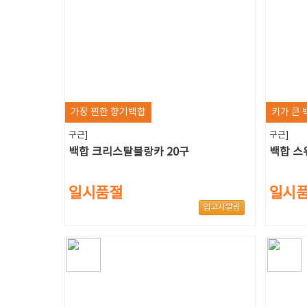
가장 찐한 향기백합
키가 큰 
구근]
구근]
백합 크리스탈블랑카 20구
백합 스
일시품절
일시
입고시알림