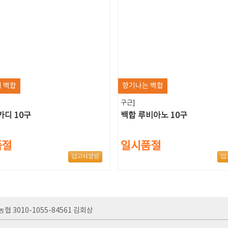
 백합
향기나는 백합
구근]
카디 10구
백합 루비아노 10구
품절
일시품절
입고시알림
입
농협 3010-1055-84561 김회상