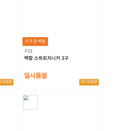
키가 큰 백합
구근]
백합 스위트자니카 3구
일시품절
고시알림
입고시알림