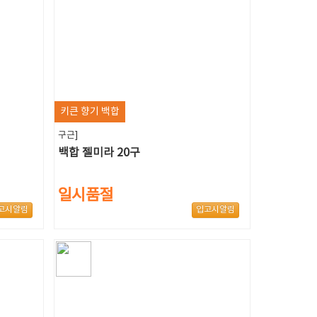
키큰 향기 백합
구근]
백합 젤미라 20구
일시품절
고시알림
입고시알림