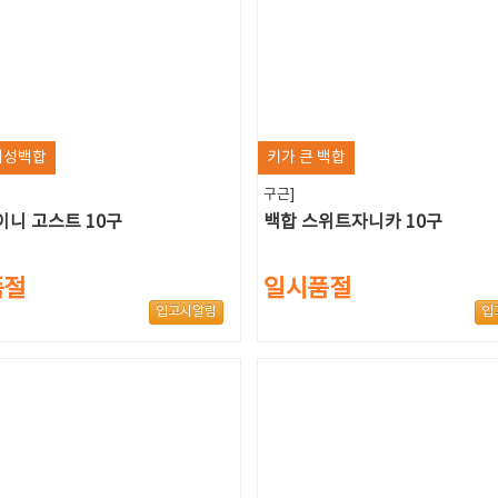
왜성백합
키가 큰 백합
구근]
이니 고스트 10구
백합 스위트자니카 10구
품절
일시품절
입고시알림
입