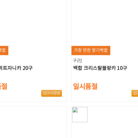
백합
가장 찐한 향기백합
구근]
위트자니카 20구
백합 크리스탈블랑카 10구
품절
일시품절
입고시알림
입