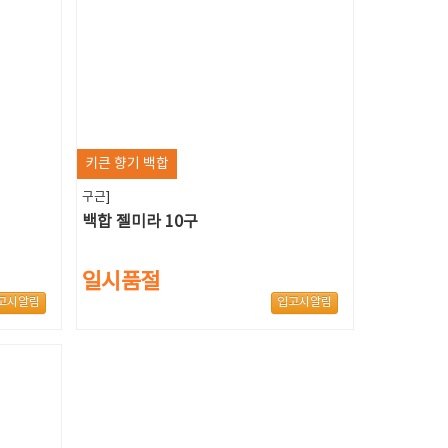
키큰 향기 백합
구근]
백합 젤미라 10구
일시품절
고시알림
입고시알림