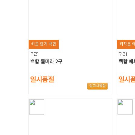
키큰 향기 백합
키작은 
구근]
구근]
백합 젤미라 2구
백합 매
일시품절
일시
입고시알림