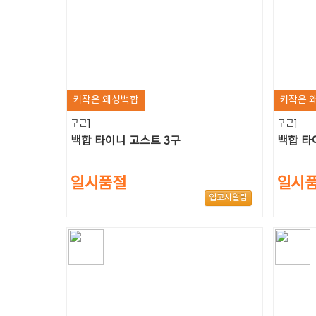
키작은 왜성백합
키작은 
구근]
구근]
백합 타이니 고스트 3구
백합 타
일시품절
일시
입고시알림