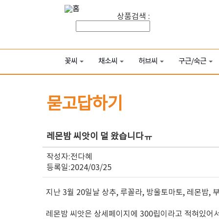
상품검색 :
꽃씨
채소씨
허브씨
구근/숙근
묻고답하기
레몬밤 씨앗이 덜 왔습니다ㅠ
작성자:전다혜
등록일:2024/03/25
지난 3월 20일날 상추, 루꼴라, 방울토마토, 레몬밤,
레몬밤 씨앗은 상세페이지에 300립이라고 적혀있어서