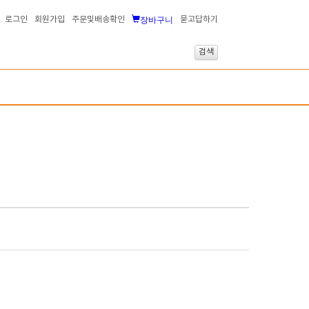
장바구니
로그인
회원가입
주문및배송확인
묻고답하기