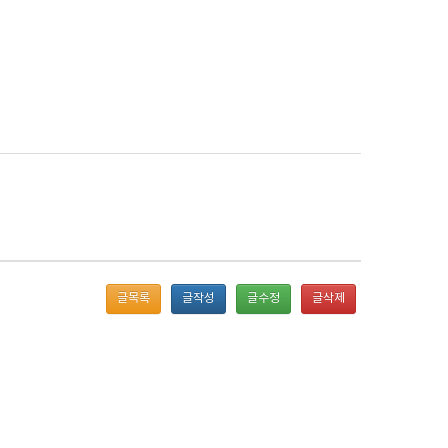
글목록
글작성
글수정
글삭제