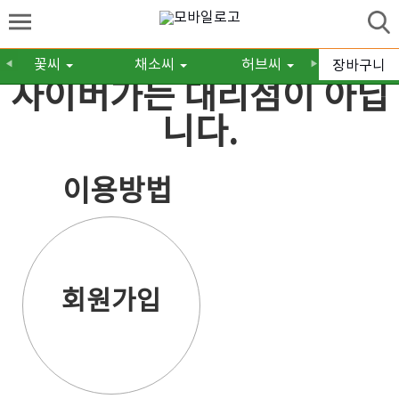
꽃씨
채소씨
허브씨
구근/숙
장바구니
◀
▶
사이버가든 대리점이 아닙
니다.
이용방법
회원가입