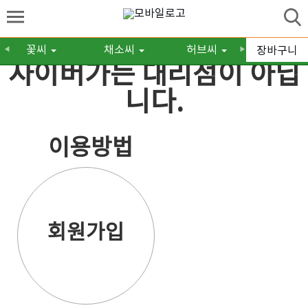
꽃씨
채소씨
허브씨
구근/숙
장바구니
◀
▶
사이버가든 대리점이 아닙
니다.
이용방법
회원가입